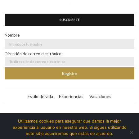
SUSCRÍBETE
Nombre
Dirección de correo electrónico:
Estilo de vida
Experiencias
Vacaciones
Bitacora365
Utilizamos cookies para asegurar que damos la mejor
experiencia al usuario en nuestra web. Si sigues utilizando
Copyright ©️ | Bitacora365 - @soybyll | Todos los
este sitio asumiremos que estás de acuerdo.
derechos reservados.