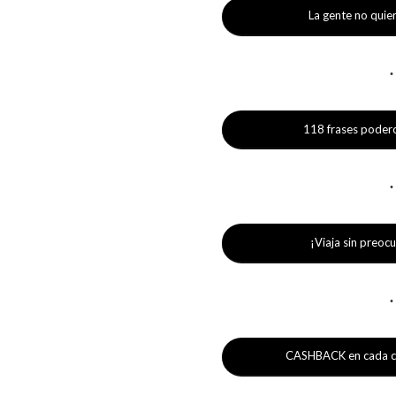
La gente no quier
118 frases poderos
¡Viaja sin preoc
CASHBACK en cada co