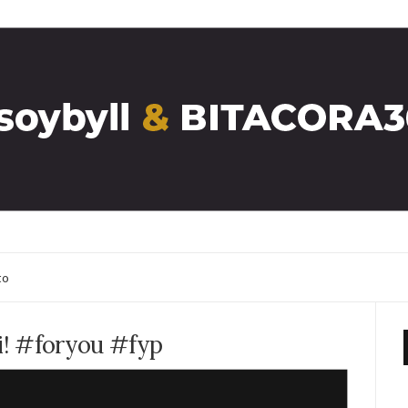
to
ti! #foryou #fyp