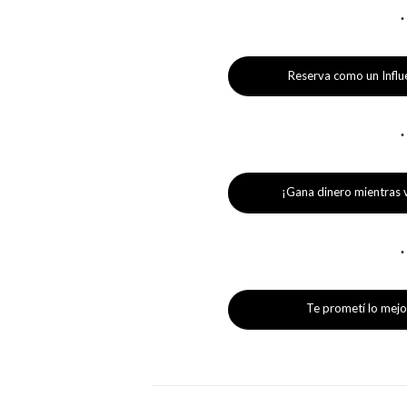
Reserva como un Influ
¡Gana dinero mientras v
Te prometí lo mejo