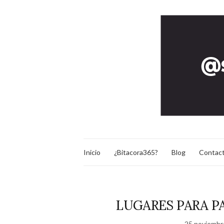
Inicio
¿Bitacora365?
Blog
Contac
LUGARES PARA P
25 noviembr