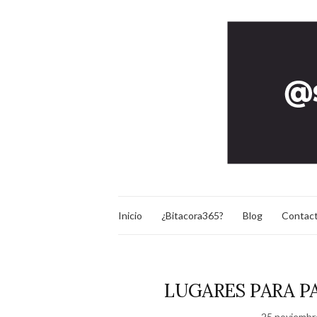
Inicio
¿Bitacora365?
Blog
Contac
LUGARES PARA P
25 noviembr