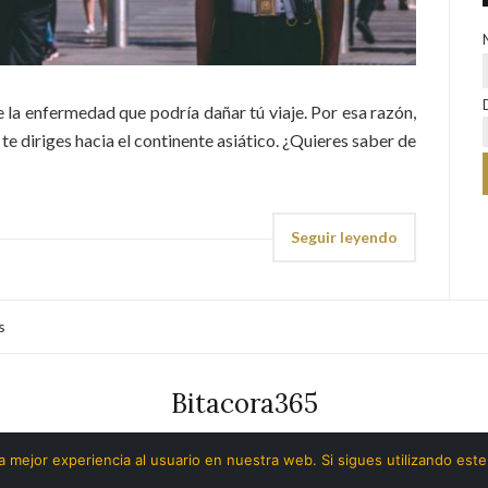
 la enfermedad que podría dañar tú viaje. Por esa razón,
te diriges hacia el continente asiático. ¿Quieres saber de
Seguir leyendo
s
Bitacora365
Copyright ©️ | Bitacora365 - @soybyll | Todos los derechos reservados.
 mejor experiencia al usuario en nuestra web. Si sigues utilizando est