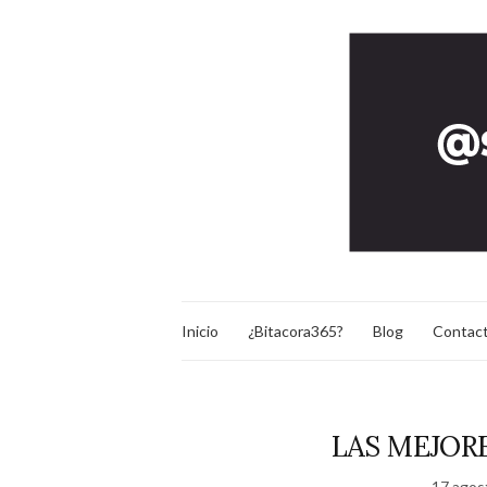
Inicio
¿Bitacora365?
Blog
Contac
LAS MEJORE
17 agos