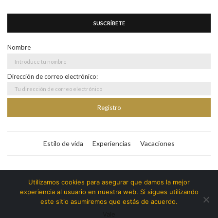
SUSCRÍBETE
Nombre
Dirección de correo electrónico:
Estilo de vida
Experiencias
Vacaciones
Bitacora365
Utilizamos cookies para asegurar que damos la mejor
experiencia al usuario en nuestra web. Si sigues utilizando
Copyright ©️ | Bitacora365 - @soybyll | Todos los
este sitio asumiremos que estás de acuerdo.
derechos reservados.
Vale