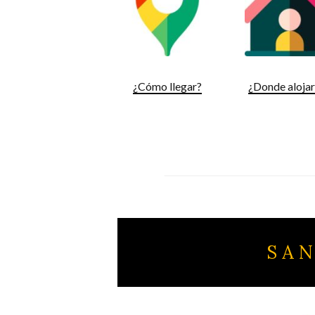
¿Cómo llegar?
¿Donde aloja
S A N