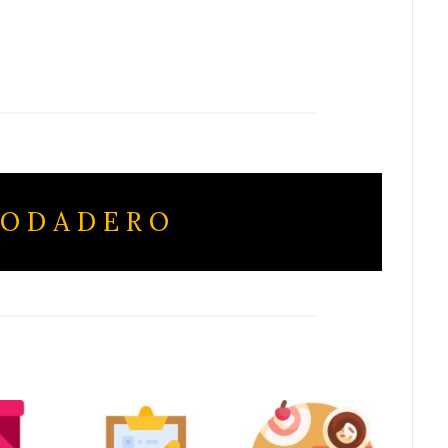
 O D A D E R O