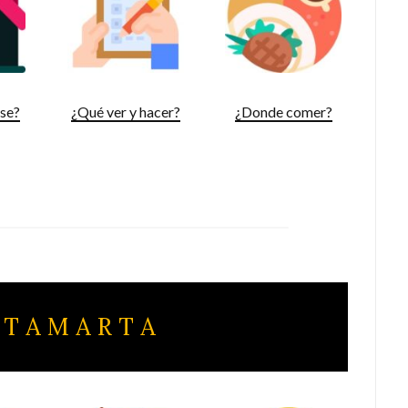
rse?
¿Qué ver y hacer?
¿Donde comer?
 T A M A R T A