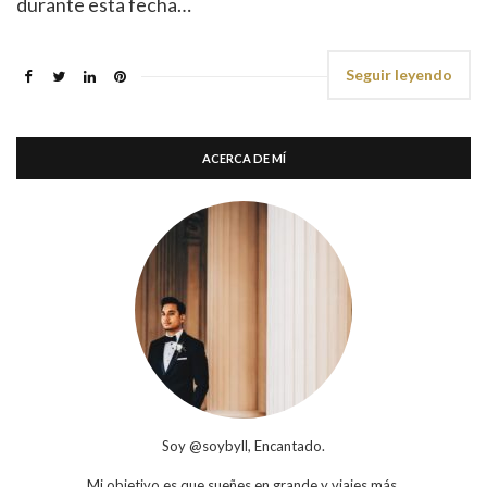
durante esta fecha…
Seguir leyendo
ACERCA DE MÍ
Soy @soybyll, Encantado.
Mi objetivo es que sueñes en grande y viajes más.