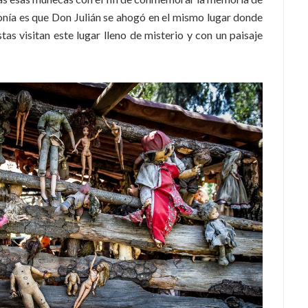
ronía es que Don Julián se ahogó en el mismo lugar donde
stas visitan este lugar lleno de misterio y con un paisaje