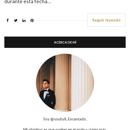
durante esta fecha…
Seguir leyendo
ACERCA DE MÍ
Soy @soybyll, Encantado.
Mi objetivo es que sueñes en grande y viajes más.