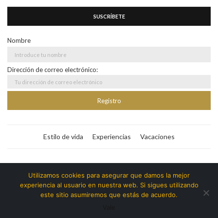
SUSCRÍBETE
Nombre
Dirección de correo electrónico:
Estilo de vida
Experiencias
Vacaciones
Bitacora365
Utilizamos cookies para asegurar que damos la mejor
experiencia al usuario en nuestra web. Si sigues utilizando
Copyright ©️ | Bitacora365 - @soybyll | Todos los
este sitio asumiremos que estás de acuerdo.
derechos reservados.
Vale