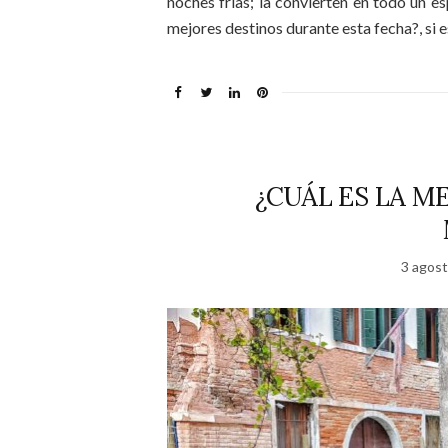
noches frías; la convierten en todo un e
mejores destinos durante esta fecha?, si e
¿CUÁL ES LA M
3 agost