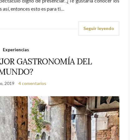
spectáculo digno de presenciar. ¿Te gustaría conocer los
s así, entonces esto es para ti…
Seguir leyendo
Experiencias
EJOR GASTRONOMÍA DEL
MUNDO?
o, 2019
4 comentarios