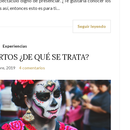
spectáculo digno de presenciar. ¿Te gustaría conocer los
s así, entonces esto es para ti…
Seguir leyendo
Experiencias
RTOS ¿DE QUÉ SE TRATA?
re, 2019
4 comentarios