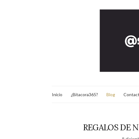
Inicio
¿Bitacora365?
Blog
Contac
REGALOS DE N
8 diciem