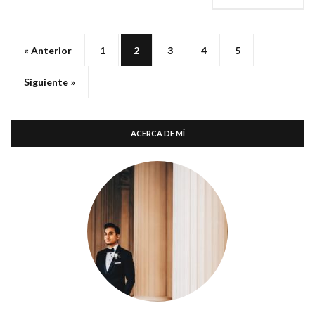
« Anterior
1
2
3
4
5
Siguiente »
ACERCA DE MÍ