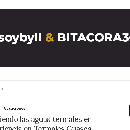
to
Vacaciones
riendo las aguas termales en
riencia en Termales Guasca