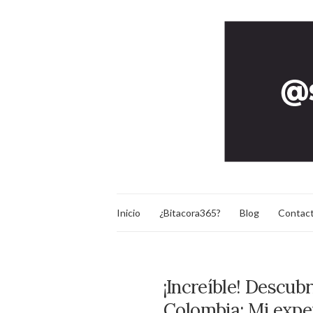
Inicio
¿Bitacora365?
Blog
Contac
¡Increíble! Descub
Colombia: Mi expe