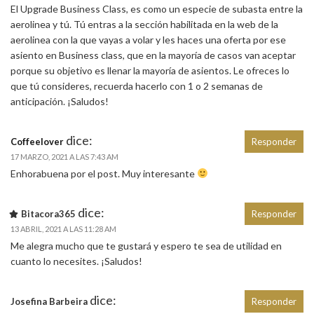
El Upgrade Business Class, es como un especie de subasta entre la
aerolinea y tú. Tú entras a la sección habilitada en la web de la
aerolinea con la que vayas a volar y les haces una oferta por ese
asiento en Business class, que en la mayoría de casos van aceptar
porque su objetivo es llenar la mayoría de asientos. Le ofreces lo
que tú consideres, recuerda hacerlo con 1 o 2 semanas de
anticipación. ¡Saludos!
dice:
Coffeelover
Responder
17 MARZO, 2021 A LAS 7:43 AM
Enhorabuena por el post. Muy interesante
dice:
Bitacora365
Responder
13 ABRIL, 2021 A LAS 11:28 AM
Me alegra mucho que te gustará y espero te sea de utilidad en
cuanto lo necesites. ¡Saludos!
dice:
Josefina Barbeira
Responder